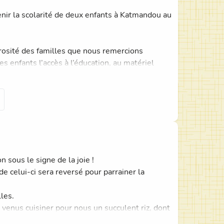
tenir la scolarité de deux enfants à Katmandou au
érosité des familles que nous remercions
s enfants l’accès à l’éducation, au matériel
classes. Au fil de l’année qui se termine et
x afin de découvrir leur quotidien, leur école
s avec toutes les familles afin que chacun
sous le signe de la joie !
de celui-ci sera reversé pour parrainer la
t.
les.
enus cuisiner pour nous un succulent riz, dont