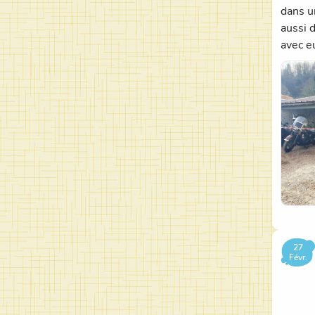
dans u
aussi 
avec e
27
Févr.