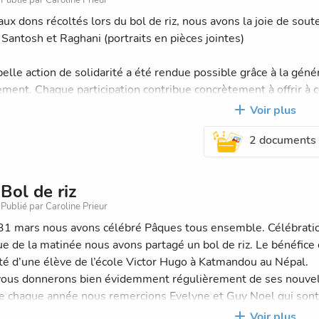
aux dons récoltés lors du bol de riz, nous avons la joie de sou
 Santosh et Raghani (portraits en pièces jointes)
belle action de solidarité a été rendue possible grâce à la gén
ement. Chaque participation contribue concrètement à offrir à ce
re et à de meilleures conditions d’apprentissage.
Voir plus
2 documents
ommes très heureux de pouvoir créer un lien avec eux et leurs 
de la rentrée prochaine, nous échangerons régulièrement avec eu
 culture.
Bol de riz
Publié par Caroline Prieur
e manquerons pas de partager régulièrement de leurs nouvelle
 suivre cette belle aventure humaine et solidaire.
31 mars nous avons célébré Pâques tous ensemble. Célébration 
sue de la matinée nous avons partagé un bol de riz. Le bénéfice 
 un grand merci à tous pour votre soutien et votre engagemen
ité d’une élève de l’école Victor Hugo à Katmandou au Népal.
ous donnerons bien évidemment régulièrement de ses nouvel
chaque année nous remercions Evelyne et Guy Noel qui sont v
ants rafolent .
Voir plus