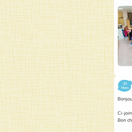
Joyeus
30
Mars
Bonjou
Ci-joi
Bon ch