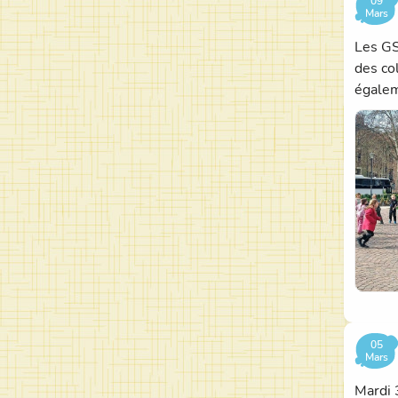
09
Mars
Les GS
des co
égalem
05
Mars
Mardi 